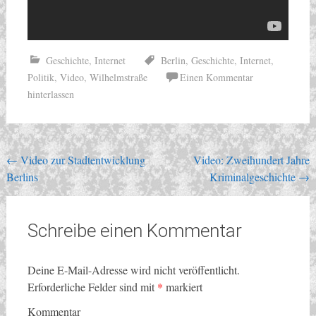
Geschichte
,
Internet
Berlin
,
Geschichte
,
Internet
,
Politik
,
Video
,
Wilhelmstraße
Einen Kommentar
hinterlassen
Beitragsnavigation
←
Video zur Stadtentwicklung
Video: Zweihundert Jahre
Berlins
Kriminalgeschichte
→
Schreibe einen Kommentar
Deine E-Mail-Adresse wird nicht veröffentlicht.
Erforderliche Felder sind mit
*
markiert
Kommentar