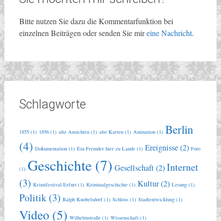
Bitte nutzen Sie dazu die Kommentarfunktion bei
einzelnen Beiträgen oder senden Sie mir
eine Nachricht
.
Schlagworte
Berlin
1855
(1)
1856
(1)
alte Ansichten
(1)
alte Karten
(1)
Animation
(1)
(4)
Ereignisse
(2)
Dokumentation
(1)
Ein Fremder hier zu Lande
(1)
Foto
Geschichte
(7)
Internet
Gesellschaft
(2)
(1)
(3)
Kultur
(2)
Krimifestival Erfurt
(1)
Kriminalgeschichte
(1)
Lesung
(1)
Politik
(3)
Ralph Knobelsdorf
(1)
Schloss
(1)
Stadtentwicklung
(1)
Video
(5)
Wilhelmstraße
(1)
Wissenschaft
(1)