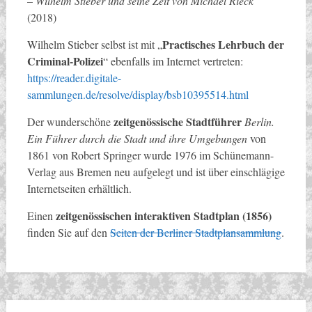
–
Wilhelm Stieber und seine Zeit von Michael Rieck
(2018)
Practisches Lehrbuch der
Wilhelm Stieber selbst ist mit „
Criminal-Polizei
“ ebenfalls im Internet vertreten:
https://reader.digitale-
sammlungen.de/resolve/display/bsb10395514.html
zeitgenössische Stadtführer
Der wunderschöne
Berlin.
Ein Führer durch die Stadt und ihre Umgebungen
von
1861 von Robert Springer wurde 1976 im Schünemann-
Verlag aus Bremen neu aufgelegt und ist über einschlägige
Internetseiten erhältlich.
zeitgenössischen interaktiven Stadtplan (1856)
Einen
finden Sie auf den
Seiten der Berliner Stadtplansammlung
.