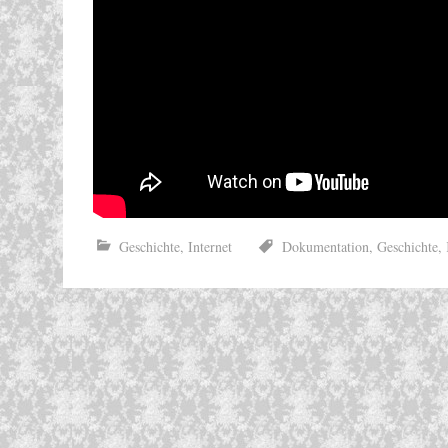
Geschichte
,
Internet
Dokumentation
,
Geschichte
,