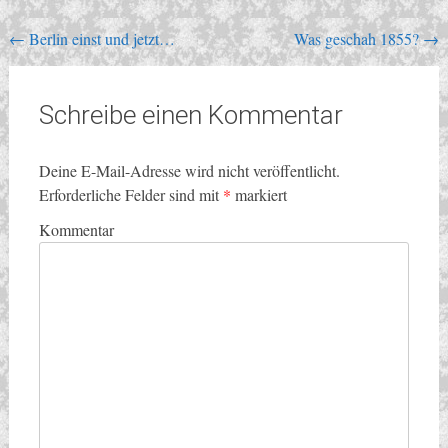
Beitragsnavigation
←
Berlin einst und jetzt…
Was geschah 1855?
→
Schreibe einen Kommentar
Deine E-Mail-Adresse wird nicht veröffentlicht.
Erforderliche Felder sind mit
*
markiert
Kommentar